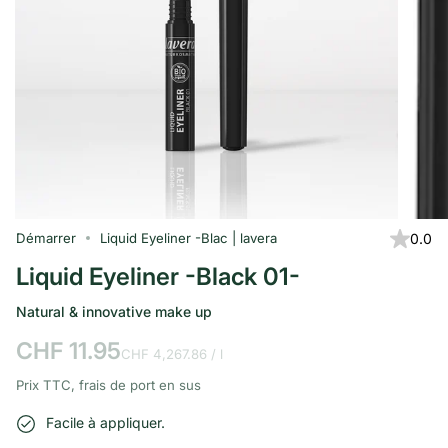
Démarrer
Liquid Eyeliner -Blac | lavera
0.0
Liquid Eyeliner -Black 01-
Natural & innovative make up
CHF 11.95
Prix
professionnel
CHF 4,267.86
/
l
unitaire
Prix TTC, frais de port en sus
Facile à appliquer.