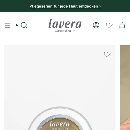
Pflegeserien für jede Haut entdecken ›
Suche
Konto