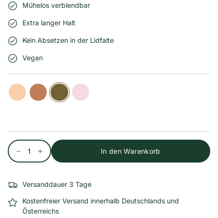
Mühelos verblendbar
Extra langer Halt
Kein Absetzen in der Lidfalte
Vegan
Dazzling
Soft
Golden
Diamond
Walnut
Dusty
Black
Burnt
Pink
Gold
Sienna
Jade
Dust
02
Rose
Obsidian
Apricot
Moon
Moon
Amber
Red
08
04
07
09
01
03
04
09
Shell
07
Ochre
05
06
Menge
In den Warenkorb
Versanddauer 3 Tage
Kostenfreier Versand innerhalb Deutschlands und
Österreichs