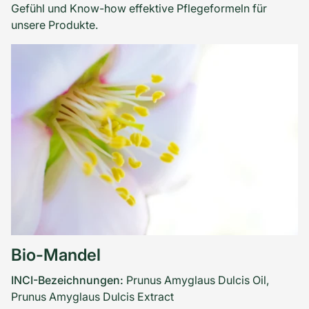
Moon Shell 05: Zarter Nude Ton mit silbernem
Gefühl und Know-how effektive Pflegeformeln für
Schimmer
unsere Produkte.
Red Ochre 06: Rostrot mit rotem Schimmer
Golden Jade 07: Waldgrün mit goldenem Schimmer
Dazzling Gold 08: Schimmerndes Gold
Vegan
Ohne Silikone
Ohne Mineralöl
Ohne Mikroplastik
Dermatologisch und augenärztlich getestet
Bio-Mandel
Für Kontaktlinsenträger geeignet
Zertifizierte Naturkosmetik - NATRUE
INCI-Bezeichnungen:
Prunus Amyglaus Dulcis Oil,
Made in Germany
Prunus Amyglaus Dulcis Extract