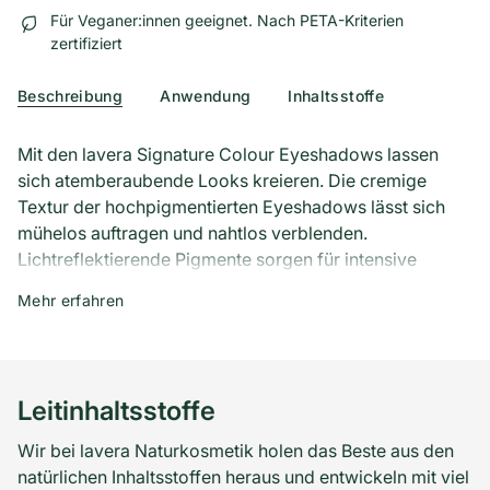
Für Veganer:innen geeignet. Nach PETA-Kriterien
zertifiziert
Beschreibung
Anwendung
Inhaltsstoffe
Mit den lavera Signature Colour Eyeshadows lassen
sich atemberaubende Looks kreieren. Die cremige
Textur der hochpigmentierten Eyeshadows lässt sich
mühelos auftragen und nahtlos verblenden.
Lichtreflektierende Pigmente sorgen für intensive
Farbbrillanz und extra langen Halt, ohne sich in der
Mehr erfahren
Lidfalte abzusetzen. Die Formel mit hochwertigen
Inhaltsstoffen wie Bio-Mandelöl und Vitamin E pflegt
die sensiblen Augenlider.
Leitinhaltsstoffe
Entdecke die 4 Satin-Nuancen der lavera Signature
Colour Eyeshadows!
Wir bei lavera Naturkosmetik holen das Beste aus den
natürlichen Inhaltsstoffen heraus und entwickeln mit viel