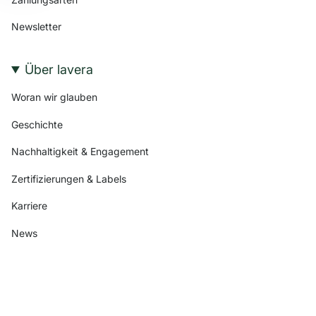
Newsletter
Über lavera
Woran wir glauben
Geschichte
Nachhaltigkeit & Engagement
Zertifizierungen & Labels
Karriere
News
Folge uns
I
F
P
Y
T