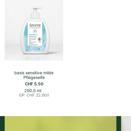
s
s
p
p
r
r
e
e
i
i
s
s
basis sensitive milde
Pflegeseife
CHF 5.50
p
E
250.0 ml
i
r
GP: CHF 22.00
/
l
n
o
h
e
i
t
s
p
r
e