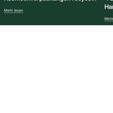
Ha
Mehr lesen
Mehr