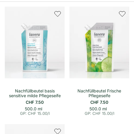
Nachfüllbeutel basis
Nachfüllbeutel Frische
sensitive milde Pflegeseife
Pflegeseife
CHF 7.50
CHF 7.50
p
E
p
E
500.0 ml
500.0 ml
i
i
r
r
GP: CHF 15.00
/
l
GP: CHF 15.00
/
l
n
n
o
o
h
h
e
e
i
i
t
t