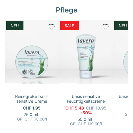
i
i
s
s
Pflege
NEU
SALE
NEU
Reisegröße basis
basis sensitive
basis s
sensitive Creme
Feuchtigkeitscreme
CHF 1.95
CHF 5.48
CHF 10.95
1
-50%
p
E
25.0 ml
GP:
i
r
p
E
GP: CHF 78.00
/
l
50.0 ml
n
o
i
r
GP: CHF 109.60
/
l
h
n
o
e
h