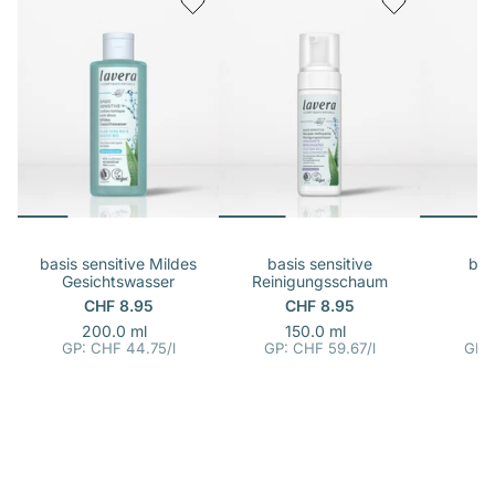
basis sensitive Mildes
basis sensitive
bas
Gesichtswasser
Reinigungsschaum
W
CHF 8.95
CHF 8.95
p
E
p
E
200.0 ml
150.0 ml
1
i
i
r
r
GP: CHF 44.75
/
l
GP: CHF 59.67
/
l
GP:
n
n
o
o
h
h
e
e
i
i
t
t
s
s
p
p
r
r
e
e