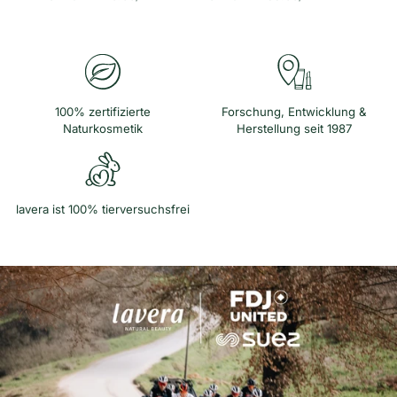
n
n
o
o
h
h
e
e
i
i
t
t
s
s
p
p
r
r
e
e
100% zertifizierte
Forschung, Entwicklung &
i
i
Naturkosmetik
Herstellung seit 1987
s
s
lavera ist 100% tierversuchsfrei