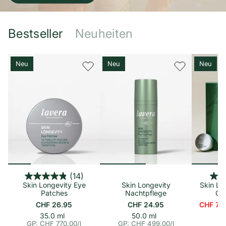
Bestseller
Neuheiten
Neu
Neu
Neu
(14)
Skin Longevity Eye
Skin Longevity
Skin Lo
Patches
Nachtpflege
Co
CHF 26.95
CHF 24.95
CHF 79
p
E
p
E
35.0 ml
50.0 ml
i
i
r
r
GP: CHF 770.00
/
l
GP: CHF 499.00
/
l