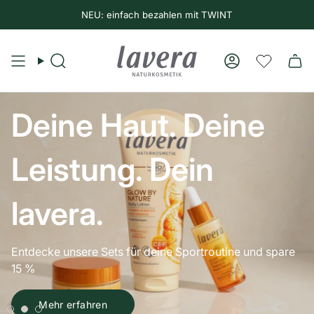
NEU: einfach bezahlen mit TWINT
Suche
Konto
Deine Haut. Deine
Leistung. Dein
lavera.
Entdecke unsere Sets für deine Sportroutine und spare
15 %
Mehr erfahren