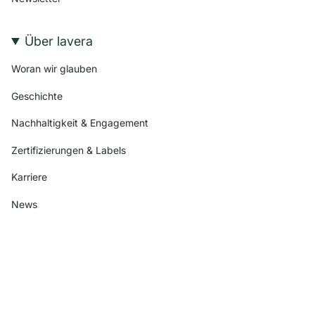
Über lavera
Woran wir glauben
Geschichte
Nachhaltigkeit & Engagement
Zertifizierungen & Labels
Karriere
News
Folge uns
I
F
P
Y
T
n
a
i
o
i
s
c
n
u
k