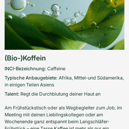
bekannt dafür, die Wimpern zu pflegen und zu
schützen und einen natürlichen Glanz zu erzeugen.
Pflanzliche Peptide sind bekannt dafür, die Wimpern
zu stärken und zu verdichten, ab der Wurzel. Es kann
die Widerstandsfähigkeit der Wimpern gegenüber
Bruch und Schäden erhöhen. Arginin ist bekannt
dafür, die Wimpern gesünder und widerstandsfähiger
werden zu lassen.
(Bio-)Koffein
Vegan
INCI-Bezeichnung:
Caffeine
Ohne Silikone
Typische Anbaugebiete:
Afrika, Mittel-und Südamerika,
Ohne Mineralöl
in einigen Teilen Asiens
Ohne Mikroplastik
Talent:
Regt die Durchblutung deiner Haut an
Dermatologisch und augenärztlich getestet
Zertifizierte Naturkosmetik - NATRUE
Am Frühstückstisch oder als Wegbegleiter zum Job, im
Made in Germany
Meeting mit deinen Lieblingskollegen oder am
Wochenende ganz entspannt beim Langschläfer-
Frühstück – eine Tasse Kaffee ist mehr als nur ein