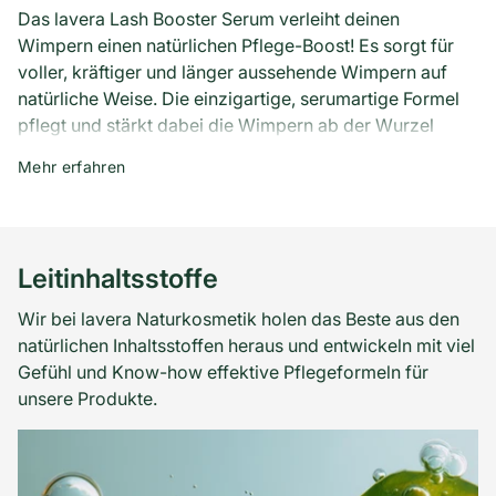
Das lavera Lash Booster Serum verleiht deinen
Wimpern einen natürlichen Pflege-Boost! Es sorgt für
voller, kräftiger und länger aussehende Wimpern auf
natürliche Weise. Die einzigartige, serumartige Formel
pflegt und stärkt dabei die Wimpern ab der Wurzel
mit jeder Anwendung. Die angenehm leichte
Mehr erfahren
Serumtextur bietet dabei eine intensive Pflege– ohne
zu kleben. Insbesondere bei spröden und brüchigen
Wimpern hilft der Pflege-Boost für einen voller
wirkenden Wimpernkranz. Das Serum wirkt dem
Leitinhaltsstoffe
Brechen und Ausfallen von Wimpern entgegen und
die Wimpern fühlen sich regeneriert an– für einen
Wir bei lavera Naturkosmetik holen das Beste aus den
strahlenden Augenaufschlag, auch ohne Mascara.
natürlichen Inhaltsstoffen heraus und entwickeln mit viel
Gefühl und Know-how effektive Pflegeformeln für
Die einzigartige Formel enthält wertvolle Inhaltsstoffe
unsere Produkte.
mit 100 % natürlichem Ursprung und frei von
synthetischen Hormonen: Bio-Koffein ist bekannt
dafür, das Haarwachstum anzuregen. Rizinusöl ist