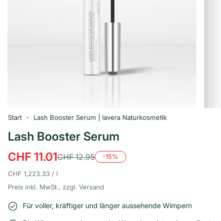
Start
Lash Booster Serum | lavera Naturkosmetik
Lash Booster Serum
CHF 11.01
CHF 12.95
-
15%
Regulärer
Preis
Einheitspreis
pro
CHF 1,223.33
/
l
Preis inkl. MwSt., zzgl. Versand
Für voller, kräftiger und länger aussehende Wimpern