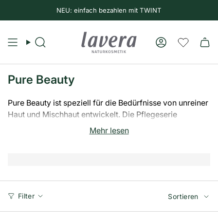
NEU: einfach bezahlen mit TWINT
Suche
Konto
Pure Beauty
Pure Beauty ist speziell für die Bedürfnisse von unreiner
Haut und Mischhaut entwickelt. Die Pflegeserie
optimiert und verfeinert das Hautbild und wirkt effektiv
Mehr lesen
gegen Hautunreinheiten. Mit natürlichen Wirkstoffen. Für
nachhaltig reine Haut.
Sortiere
Filter
Sortieren