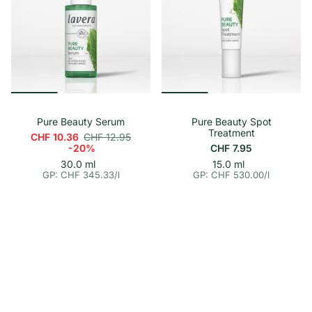
s
Pure Beauty Serum
Pure Beauty Spot
Treatment
CHF 10.36
CHF 12.95
-20%
CHF 7.95
p
E
p
E
30.0 ml
15.0 ml
i
i
r
r
GP: CHF 345.33
/
l
GP: CHF 530.00
/
l
n
n
o
o
h
h
e
e
i
i
t
t
s
s
p
p
r
r
e
e
i
i
s
s