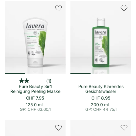
(1)
Pure Beauty 3in1
Pure Beauty Klärendes
Reinigung Peeling Maske
Gesichtswasser
CHF 7.95
CHF 8.95
p
E
p
E
125.0 ml
200.0 ml
i
i
r
r
GP: CHF 63.60
/
l
GP: CHF 44.75
/
l
n
n
o
o
h
h
e
e
i
i
t
t
s
s