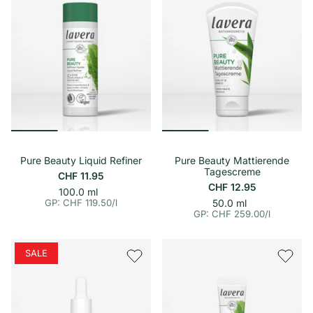
p
p
r
r
e
e
i
i
s
s
Pure Beauty Liquid Refiner
Pure Beauty Mattierende
Tagescreme
CHF 11.95
CHF 12.95
p
E
100.0 ml
i
r
p
E
GP: CHF 119.50
/
l
50.0 ml
n
o
i
r
GP: CHF 259.00
/
l
h
n
o
e
h
i
e
t
i
SALE
s
t
p
s
r
p
e
r
i
e
s
i